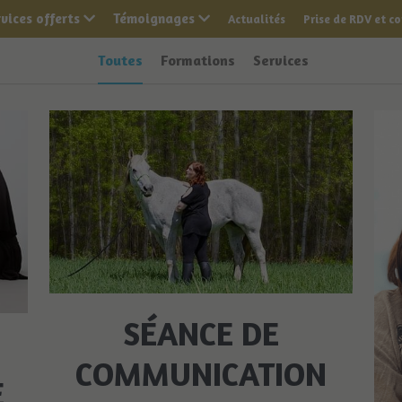
vices offerts
Témoignages
Actualités
Prise de RDV et c
Toutes
Formations
Services
SÉANCE DE
COMMUNICATION
E