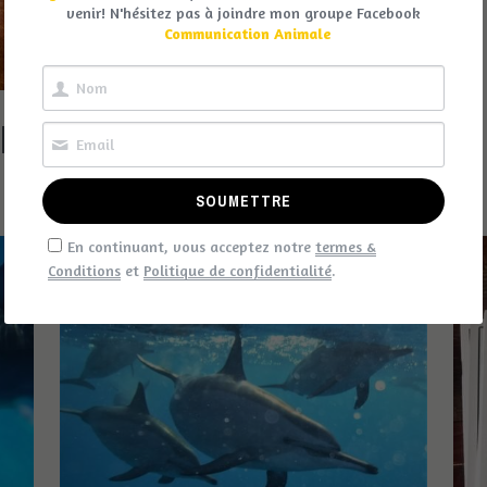
venir! N'hésitez pas à joindre mon groupe Facebook
Communication Animale
FORFAITS V.I.P.
IN
SOUMETTRE
En continuant, vous acceptez notre
termes &
Conditions
et
Politique de confidentialité
.